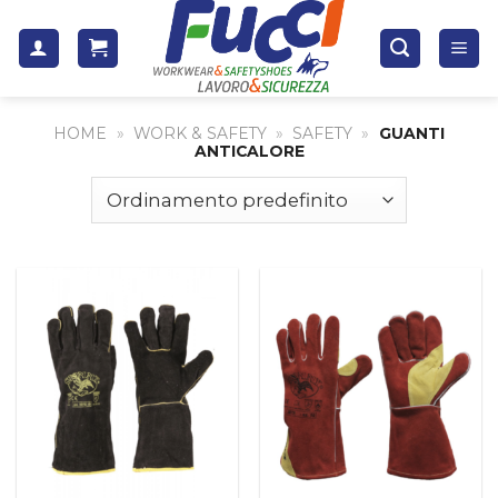
Skip
to
content
HOME
»
WORK & SAFETY
»
SAFETY
»
GUANTI
ANTICALORE