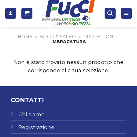
Skip
to
content
HOME
»
WORK & SAFETY
»
PROTECTION
»
IMBRACATURA
Non è stato trovato nessun prodotto che
corrisponde alla tua selezione.
CONTATTI
Chi siamo
Registrazione